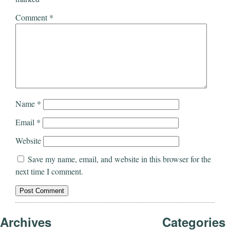
Comment
*
Name
*
Email
*
Website
Save my name, email, and website in this browser for the
next time I comment.
Archives
Categories