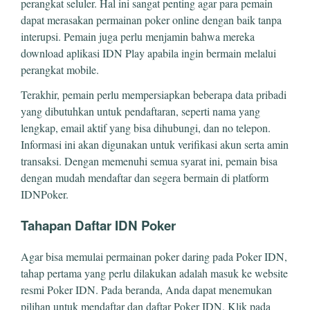
perangkat seluler. Hal ini sangat penting agar para pemain
dapat merasakan permainan poker online dengan baik tanpa
interupsi. Pemain juga perlu menjamin bahwa mereka
download aplikasi IDN Play apabila ingin bermain melalui
perangkat mobile.
Terakhir, pemain perlu mempersiapkan beberapa data pribadi
yang dibutuhkan untuk pendaftaran, seperti nama yang
lengkap, email aktif yang bisa dihubungi, dan no telepon.
Informasi ini akan digunakan untuk verifikasi akun serta amin
transaksi. Dengan memenuhi semua syarat ini, pemain bisa
dengan mudah mendaftar dan segera bermain di platform
IDNPoker.
Tahapan Daftar IDN Poker
Agar bisa memulai permainan poker daring pada Poker IDN,
tahap pertama yang perlu dilakukan adalah masuk ke website
resmi Poker IDN. Pada beranda, Anda dapat menemukan
pilihan untuk mendaftar dan daftar Poker IDN. Klik pada