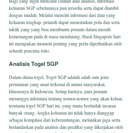
Bagi yang ingin mencatat catatan atau analisis, informasi
keluaran SGP sebelumnya pun tersedia serta dapat diambil
dengan mudah. Melalui meneliti informasi dari data yang
keluaran lengkap, petaruh dapat menemukan pola dan serta
taktik yang yang bisa membantu pemain dalam meraih
kemenangan pada di masa mendatang. Hasil Singapore hari
ini merupakan moment penting yang perlu diperhatikan oleh
seluruh pencinta lotto.
Analisis Togel SGP
Dalam dunia togel, Togel SGP adalah salah satu jenis
permainan yang amat terkenal di antara masyarakat,
khususnya di Indonesia. Setiap harinya, para pemain
menunggu informasi tentang nomor-nomor yang akan keluar,
terutama togel SGP hari ini, yang mana bertindak incaran
banyak orang. Angka keluaran ini tidak hanya dianggap
sebagai kompilasi dari keberuntungan, melainkan juga serta
berlandaskan pada analisis dan prediksi yang dikerjakan oleh