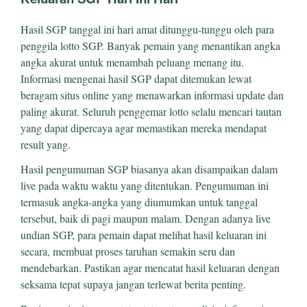
Hasil SGP tanggal ini hari amat ditunggu-tunggu oleh para
penggila lotto SGP. Banyak pemain yang menantikan angka
angka akurat untuk menambah peluang menang itu.
Informasi mengenai hasil SGP dapat ditemukan lewat
beragam situs online yang menawarkan informasi update dan
paling akurat. Seluruh penggemar lotto selalu mencari tautan
yang dapat dipercaya agar memastikan mereka mendapat
result yang.
Hasil pengumuman SGP biasanya akan disampaikan dalam
live pada waktu waktu yang ditentukan. Pengumuman ini
termasuk angka-angka yang diumumkan untuk tanggal
tersebut, baik di pagi maupun malam. Dengan adanya live
undian SGP, para pemain dapat melihat hasil keluaran ini
secara, membuat proses taruhan semakin seru dan
mendebarkan. Pastikan agar mencatat hasil keluaran dengan
seksama tepat supaya jangan terlewat berita penting.