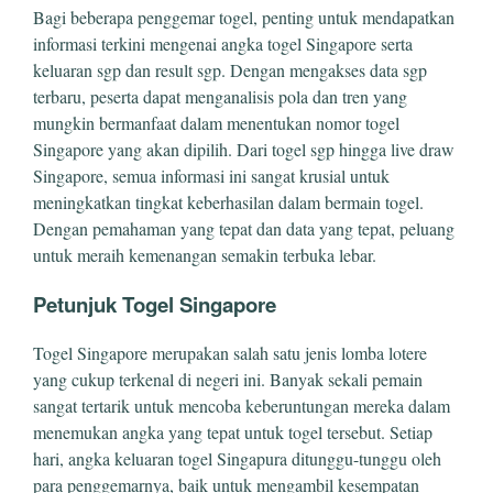
Bagi beberapa penggemar togel, penting untuk mendapatkan
informasi terkini mengenai angka togel Singapore serta
keluaran sgp dan result sgp. Dengan mengakses data sgp
terbaru, peserta dapat menganalisis pola dan tren yang
mungkin bermanfaat dalam menentukan nomor togel
Singapore yang akan dipilih. Dari togel sgp hingga live draw
Singapore, semua informasi ini sangat krusial untuk
meningkatkan tingkat keberhasilan dalam bermain togel.
Dengan pemahaman yang tepat dan data yang tepat, peluang
untuk meraih kemenangan semakin terbuka lebar.
Petunjuk Togel Singapore
Togel Singapore merupakan salah satu jenis lomba lotere
yang cukup terkenal di negeri ini. Banyak sekali pemain
sangat tertarik untuk mencoba keberuntungan mereka dalam
menemukan angka yang tepat untuk togel tersebut. Setiap
hari, angka keluaran togel Singapura ditunggu-tunggu oleh
para penggemarnya, baik untuk mengambil kesempatan