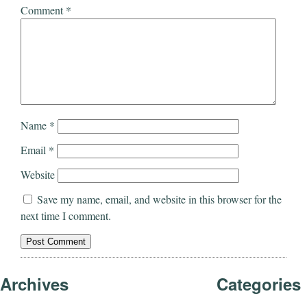
Comment
*
Name
*
Email
*
Website
Save my name, email, and website in this browser for the
next time I comment.
Archives
Categories