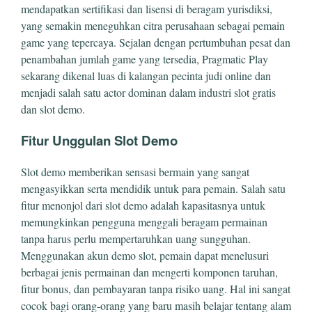
mendapatkan sertifikasi dan lisensi di beragam yurisdiksi,
yang semakin meneguhkan citra perusahaan sebagai pemain
game yang tepercaya. Sejalan dengan pertumbuhan pesat dan
penambahan jumlah game yang tersedia, Pragmatic Play
sekarang dikenal luas di kalangan pecinta judi online dan
menjadi salah satu actor dominan dalam industri slot gratis
dan slot demo.
Fitur Unggulan Slot Demo
Slot demo memberikan sensasi bermain yang sangat
mengasyikkan serta mendidik untuk para pemain. Salah satu
fitur menonjol dari slot demo adalah kapasitasnya untuk
memungkinkan pengguna menggali beragam permainan
tanpa harus perlu mempertaruhkan uang sungguhan.
Menggunakan akun demo slot, pemain dapat menelusuri
berbagai jenis permainan dan mengerti komponen taruhan,
fitur bonus, dan pembayaran tanpa risiko uang. Hal ini sangat
cocok bagi orang-orang yang baru masih belajar tentang alam