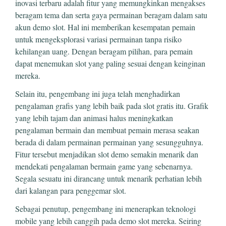
inovasi terbaru adalah fitur yang memungkinkan mengakses
beragam tema dan serta gaya permainan beragam dalam satu
akun demo slot. Hal ini memberikan kesempatan pemain
untuk mengeksplorasi variasi permainan tanpa risiko
kehilangan uang. Dengan beragam pilihan, para pemain
dapat menemukan slot yang paling sesuai dengan keinginan
mereka.
Selain itu, pengembang ini juga telah menghadirkan
pengalaman grafis yang lebih baik pada slot gratis itu. Grafik
yang lebih tajam dan animasi halus meningkatkan
pengalaman bermain dan membuat pemain merasa seakan
berada di dalam permainan permainan yang sesungguhnya.
Fitur tersebut menjadikan slot demo semakin menarik dan
mendekati pengalaman bermain game yang sebenarnya.
Segala sesuatu ini dirancang untuk menarik perhatian lebih
dari kalangan para penggemar slot.
Sebagai penutup, pengembang ini menerapkan teknologi
mobile yang lebih canggih pada demo slot mereka. Seiring