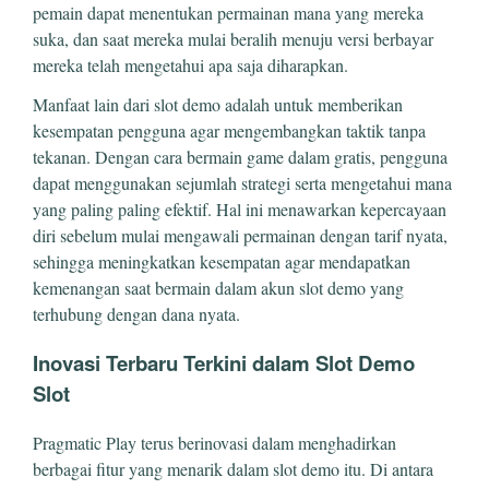
pemain dapat menentukan permainan mana yang mereka
suka, dan saat mereka mulai beralih menuju versi berbayar
mereka telah mengetahui apa saja diharapkan.
Manfaat lain dari slot demo adalah untuk memberikan
kesempatan pengguna agar mengembangkan taktik tanpa
tekanan. Dengan cara bermain game dalam gratis, pengguna
dapat menggunakan sejumlah strategi serta mengetahui mana
yang paling paling efektif. Hal ini menawarkan kepercayaan
diri sebelum mulai mengawali permainan dengan tarif nyata,
sehingga meningkatkan kesempatan agar mendapatkan
kemenangan saat bermain dalam akun slot demo yang
terhubung dengan dana nyata.
Inovasi Terbaru Terkini dalam Slot Demo
Slot
Pragmatic Play terus berinovasi dalam menghadirkan
berbagai fitur yang menarik dalam slot demo itu. Di antara