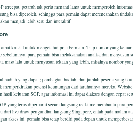
P tercepat, petaruh tak perlu menanti lama untuk memperoleh informasi 
ngsung bisa diperoleh, sehingga para pemain dapat merencanakan tindak
 akan menjadi lebih seru dan interaktif.
ore
e amat krusial untuk mengetahui pola bermain. Tiap nomor yang keluar
e sebelumnya, para pemain bisa melaksanakan analisa dan menyusun str
a masa lalu untuk menyusun tekaan yang lebih, misalnya nombor ya
otal hadiah yang dapat ; pembagian hadiah, dan jumlah peserta yang ikut
 memperkirakan potensi keuntungan dari taruhannya mereka. Website t
n hasil keluaran SGP, agar informasi ini dapat diakses dengan cepat sert
 SGP yang terus diperbarui secara langsung real-time membantu para 
aru dari live draw pengundian langsung Singapore, entah pada malam 
engan akses ini, pemain bisa tetap berdiri pada depan untuk memperbe