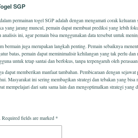
Togel SGP
ng dalam permainan togel SGP adalah dengan mengamati corak keluara
ka yang jarang muncul, pemain dapat membuat prediksi yang lebih fo
n analisis ini, agar pemain bisa menggunakan data tersebut untuk men
lam bermain juga merupakan langkah penting. Pemain sebaiknya menen
atur batas, pemain dapat meminimalisir kehilangan yang tak perlu da
gguna untuk tetap santai dan berfokus, tanpa terpengaruh oleh perasaan
juga dapat memberikan manfaat tambahan. Pembicaraan dengan sejaw
ahui. Masyarakat ini sering membagikan strategi dan tebakan yang bis
t mempelajari dari satu sama lain dan mengoptimalkan strategi yang d
.
Required fields are marked
*