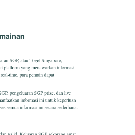
rmainan
luaran SGP, atau Togel Singapore,
gai platform yang menawarkan informasi
 real-time, para pemain dapat
SGP, pengeluaran SGP prize, dan live
faatkan informasi ini untuk keperluan
es semua informasi ini secara sederhana.
 dan valid. Keluaran SGP sekarang amat