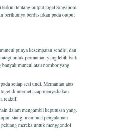
terkini tentang output togel Singapore.
an berikutnya berdasarkan pada output
 muncul punya kesempatan sendiri, dan
ategi untuk permainan yang lebih baik.
ng banyak muncul atau nombor yang
 pada setiap sesi undi. Memantau atas
ogel di internet acap menyediakan
a reaktif.
pemain dalam mengambil keputusan yang.
ataupun siang, membuat pengalaman
sar peluang mereka untuk menggondol