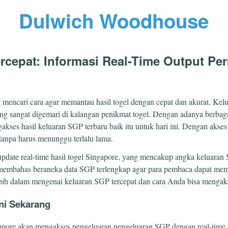
Dulwich Woodhouse
rcepat: Informasi Real-Time Output Pe
ng mencari cara agar memantau hasil togel dengan cepat dan akurat. Ke
ang sangat digemari di kalangan penikmat togel. Dengan adanya berba
kses hasil keluaran SGP terbaru baik itu untuk hari ini. Dengan akses
tanpa harus menunggu terlalu lama.
update real-time hasil togel Singapore, yang mencakup angka keluaran 
embahas beraneka data SGP terlengkap agar para pembaca dapat meman
ebih dalam mengenai keluaran SGP tercepat dan cara Anda bisa mengaks
ni Sekarang
gapore akan mengakses pengeluaran pengeluaran SGP dengan real-time